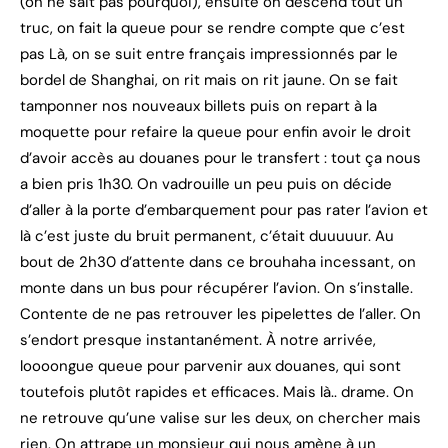
(on ne sait pas pourquoi), ensuite on descend tout un
truc, on fait la queue pour se rendre compte que c’est
pas Là, on se suit entre français impressionnés par le
bordel de Shanghai, on rit mais on rit jaune. On se fait
tamponner nos nouveaux billets puis on repart à la
moquette pour refaire la queue pour enfin avoir le droit
d’avoir accès au douanes pour le transfert : tout ça nous
a bien pris 1h30. On vadrouille un peu puis on décide
d’aller à la porte d’embarquement pour pas rater l’avion et
là c’est juste du bruit permanent, c’était duuuuur. Au
bout de 2h30 d’attente dans ce brouhaha incessant, on
monte dans un bus pour récupérer l’avion. On s’installe.
Contente de ne pas retrouver les pipelettes de l’aller. On
s’endort presque instantanément. À notre arrivée,
loooongue queue pour parvenir aux douanes, qui sont
toutefois plutôt rapides et efficaces. Mais là.. drame. On
ne retrouve qu’une valise sur les deux, on chercher mais
rien. On attrape un monsieur qui nous amène à un