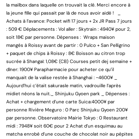
la mailbox dans laquelle on trouvait la clé. Merci encore à
la jeune fille qui passait par là de nous avoir aidé ! _
Achats à l’avance: Pocket wifi 17 jours + 2x JR Pass 7 jours
: 509 € Déplacements : Vol aller : Skytrain : 4940¥ pour 2,
soit 18€ par personne. Dépenses : Wraps maison
mangés à Roissy avant de partir : 0 Pulco + San Pelligrino
+ paquet de chips à Roissy : 8€ Boisson au citron trop
sucrée à Shangaï: 1,08€ (CB) Courses petit dej semaine +
dîner: 1900¥ Parapharmacie pour acheter ce qu’il
manquait de la valise restée à Shanghai : ~4600¥ _
Aujourd’hui c’était sakurasle matin, vadrouille l’après
midiet néons la nuit._ Shinjuku Gyoen park _ Dépenses :
Achat + chargement d’une carte Suica:4000¥ par
personne Rivière Meguro : 0 Parc Shinjuku Gyoen 200¥
par personne. Observatoire Mairie Tokyo : 0 Restaurant
midi : 7948¥ soit 60€ pour 2 Achat d’un esquimau au
matcha enrobé d’une couche de chocolat noir au pépites