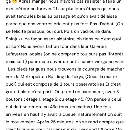
ça 🙂 Après manger nous n’avons pas résister à faire un
mini détour au forever 21 sur plusieurs étages qui nous
avait tendu les bras au passage et qu’on avait délaissé
parce que nos ventres criaient plus fort. Pas d’achat. (On
se félicite presque, oui oui). Puis on vadrouille dans
Shinjuku de façon assez aléatoire, oh tiens ça c’est quoi
et ça ? Nous avons fait un tour dans leur Galeries
Lafayettes locales (on ne comprend toujours pas l’intérêt
mais soit.) pour me trouver un petit cahier vierge en vain.
Les pieds fatigués nous trouvons le courage de marcher
vers le Metropolitan Building de Tokyo, (Ouais la mairie
quoi) qui est composé de 2 tours observatoires.Et c’est
gratuit alors c’est parti. On prend un ascenseur, avec 3
boutons : étage 1, étage 2 ou étage 45. (On pense à celui
qui doit se rendre au 43e tous les matins). Une fois
arrivées en haut il y avait la queue, naturellement on suit
le mouvement. Après 25 minutes, on se rend compte que
c’est la queue pour l’ascenseur qui descend ! #loose On