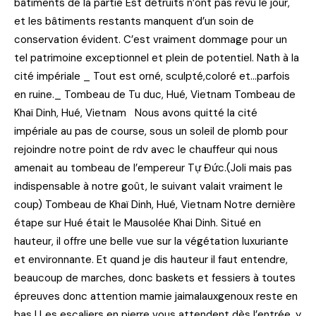
bâtiments de la partie Est détruits n’ont pas revu le jour,
et les bâtiments restants manquent d’un soin de
conservation évident. C’est vraiment dommage pour un
tel patrimoine exceptionnel et plein de potentiel. Nath à la
cité impériale _ Tout est orné, sculpté,coloré et…parfois
en ruine._ Tombeau de Tu duc, Hué, Vietnam Tombeau de
Khaï Dinh, Hué, Vietnam Nous avons quitté la cité
impériale au pas de course, sous un soleil de plomb pour
rejoindre notre point de rdv avec le chauffeur qui nous
amenait au tombeau de l’empereur Tự Đức.(Joli mais pas
indispensable à notre goût, le suivant valait vraiment le
coup) Tombeau de Khaï Dinh, Hué, Vietnam Notre dernière
étape sur Hué était le Mausolée Khai Dinh. Situé en
hauteur, il offre une belle vue sur la végétation luxuriante
et environnante. Et quand je dis hauteur il faut entendre,
beaucoup de marches, donc baskets et fessiers à toutes
épreuves donc attention mamie jaimalauxgenoux reste en
bas ! Les escaliers en pierre vous attendent dès l’entrée, y