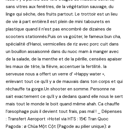
sans vitres aux fenêtres, de la végétation sauvage, du
linge qui sèche, des fruits partout. Le trottoir est un lieu
de vie à part entière.Il est plein de mini tabourets en
plastique quand il n’est pas encombré de dizaines de
scooters stationnés.Puis on va goûter, le fameux bun cha,
spécialité d’Hanoï, vermicelles de riz avec porc cuit dans
un bouillon assaisonné dans du nuoc mam à manger avec
de la salade, de la menthe et de la pérille, censées apaiser
les maux de tête, la fièvre, accentuer la fertilité.. la
serveuse nous a offert un verre d’ »Happy water »,
enlevant tout ce qu’il y a de mauvais dans ton corps et qui
réchauffe ta gorge.Un shooter en somme. Personne ne
sait exactement ce qu’il y a dedans quand elle nous le sert
mais tout le monde le boit quand même ahah. Ca chauffe
l’œsophage puis il devient tout frais, pas mal ! _ Dépenses
: Transfert Aeroport >Hotel via HTS : 15€ Tran Quoc
Pagoda : ø Chùa Một Cột (Pagode au pilier unique): ø