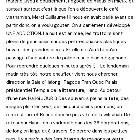
marché jusqu’à épuisement, négocié de mieux en mieux, et
surtout surtout c’est là que l’on a découvert le café
vietnamien. Merci Guillaume ! Il nous en avait parlé avant de
partir donc on a voulu goûter.. On a carrément développé
UNE ADDICTION. La nuit est animée, les trottoirs sont
pleins de gens assis sur des petites chaises plastiques
buvant des grandes bières. Et elle ne s’arrête qu’au
passage d’une voiture de police munie d’un mégaphone.
Pour reprendre quelques minutes après ;). Le lendemain
matin très tôt, notre chauffeur vient nous chercher,
direction la Baie d’Halong ! Pagode Tran Quoc Palais
présidentiel Temple de la litterature, Hanoï Au détour
d’une rue, Hanoi JOUR 3 Des souvenirs pleins la tête, des
images plein les yeux, de l’air pur à pleins poumons, on
rentre à l’hôtel. Bonne douche puis vite de la wifi ahah. De
retour sur Hanoi, on a vadrouillé dans les 36 corporations,
de long en large et à travers. Se perdre dans les petites
rues. Il y a parfois des 1ers étages de maisons ouverts,