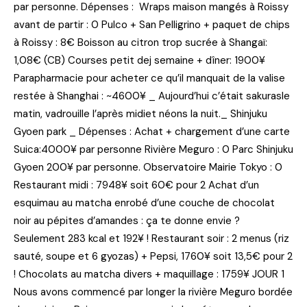
par personne. Dépenses : Wraps maison mangés à Roissy
avant de partir : 0 Pulco + San Pelligrino + paquet de chips
à Roissy : 8€ Boisson au citron trop sucrée à Shangaï:
1,08€ (CB) Courses petit dej semaine + dîner: 1900¥
Parapharmacie pour acheter ce qu’il manquait de la valise
restée à Shanghai : ~4600¥ _ Aujourd’hui c’était sakurasle
matin, vadrouille l’après midiet néons la nuit._ Shinjuku
Gyoen park _ Dépenses : Achat + chargement d’une carte
Suica:4000¥ par personne Rivière Meguro : 0 Parc Shinjuku
Gyoen 200¥ par personne. Observatoire Mairie Tokyo : 0
Restaurant midi : 7948¥ soit 60€ pour 2 Achat d’un
esquimau au matcha enrobé d’une couche de chocolat
noir au pépites d’amandes : ça te donne envie ?
Seulement 283 kcal et 192¥ ! Restaurant soir : 2 menus (riz
sauté, soupe et 6 gyozas) + Pepsi, 1760¥ soit 13,5€ pour 2
! Chocolats au matcha divers + maquillage : 1759¥ JOUR 1
Nous avons commencé par longer la rivière Meguro bordée