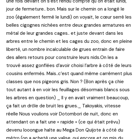
une fois devant on s’est rendu compte qu on était lundi,
jour de fermeture.. bon. Mais sur le chemin on a longé le
zoo (également fermé le lundi) on voyait, le cœur serré les
belles cigognes nichées entre deux grandes armatures en
métal de leur grandes cages.. et juste devant dans les
arbres entre le chemin et les cages du zoo, donc en pleine
liberté, un nombre incalculable de grues entrain de faire
des allers retours pour construire leurs nids.On les a
trouvé assez gonflées d’avoir choisi l’arbre à côté de leurs
cousins enfermés. Mais..c’est quand même carrément plus
classes que nos pigeons gris. Non ? (Bon après ça chie
tout autant à en voir les feuillages désormais blancs sous
les arbres en question) _ Il y en avait vraiment beaucoup,
ça fait un drôle de bruit les grues._ Takoyakis, vitesse
réelle Nous voulions voir Dotombori de nuit, donc en
attendant on a fait une « rapide » (ce qui était prévu)
devenu looongue halte au Mega Don Quijote à côté du
métro (on a acheté une valise, oui encore et on mis du