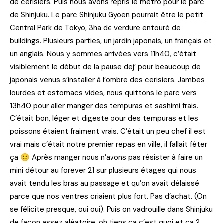
de cerisiers. Puis nous avons repris le métro pour le parc
de Shinjuku. Le parc Shinjuku Gyoen pourrait être le petit
Central Park de Tokyo, 3ha de verdure entouré de
buildings. Plusieurs parties, un jardin japonais, un français et
un anglais. Nous y sommes arrivées vers 11h40, c’était
visiblement le début de la pause dej’ pour beaucoup de
japonais venus s’installer à l’ombre des cerisiers. Jambes
lourdes et estomacs vides, nous quittons le parc vers
13h40 pour aller manger des tempuras et sashimi frais.
C’était bon, léger et digeste pour des tempuras et les
poissons étaient fraiment vrais. C’était un peu chef il est
vrai mais c’était notre premier repas en ville, il fallait fêter
ça 🙂 Après manger nous n’avons pas résister à faire un
mini détour au forever 21 sur plusieurs étages qui nous
avait tendu les bras au passage et qu’on avait délaissé
parce que nos ventres criaient plus fort. Pas d’achat. (On
se félicite presque, oui oui). Puis on vadrouille dans Shinjuku
de façon assez aléatoire, oh tiens ça c’est quoi et ça ?