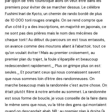
par qqch de très touristique alors on veut être dans les
premiers pour éviter de se marcher dessus. Le célèbre
Fushimi Inari de Kyoto, un chemin de rando bordé de plus
de 10 000 torii rouges orangés. On se rend compte que
d’un côté il y a des inscriptions, en majorité en japonais, ce
ne sont pas des prières mais le nom des mécènes de
chaque torii ! Au début du parcours on est tous entassés,
on avance comme des moutons allant à l’abattoir, tout ce
qu’on voulait éviter ! Mais au premier croisement, au
premier plan du trajet, la foule s’éparpille et beaucoup
redescendent rapidement._ Plus on grimpe plus on est
seules._ Et pourtant ceux qui nous connaissent savent
que nous sommes loin d’être des randonneuses. On
marche beaucoup mais la randonnée c’est autre chose. On
était plutôt fière à notre arrivée au sommet. La randonnée
est sous forme de boucle, je vous conseille de la faire dans
le même sens que nous, vu la tête des gens qui montaient
quand on descendait ahah. NB : au premier plan à droite (à