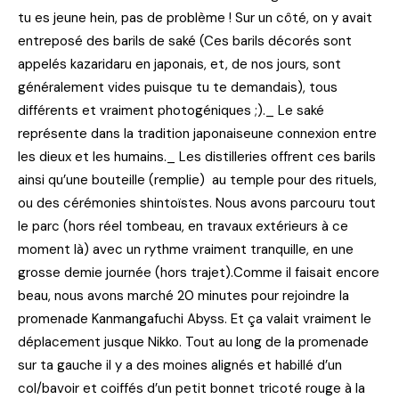
tu es jeune hein, pas de problème ! Sur un côté, on y avait
entreposé des barils de saké (Ces barils décorés sont
appelés kazaridaru en japonais, et, de nos jours, sont
généralement vides puisque tu te demandais), tous
différents et vraiment photogéniques ;)._ Le saké
représente dans la tradition japonaiseune connexion entre
les dieux et les humains._ Les distilleries offrent ces barils
ainsi qu’une bouteille (remplie) au temple pour des rituels,
ou des cérémonies shintoïstes. Nous avons parcouru tout
le parc (hors réel tombeau, en travaux extérieurs à ce
moment là) avec un rythme vraiment tranquille, en une
grosse demie journée (hors trajet).Comme il faisait encore
beau, nous avons marché 20 minutes pour rejoindre la
promenade Kanmangafuchi Abyss. Et ça valait vraiment le
déplacement jusque Nikko. Tout au long de la promenade
sur ta gauche il y a des moines alignés et habillé d’un
col/bavoir et coiffés d’un petit bonnet tricoté rouge à la