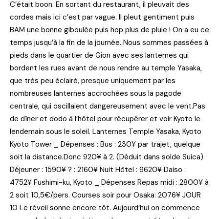
C’était boon. En sortant du restaurant, il pleuvait des
cordes mais ici c’est par vague. Il pleut gentiment puis
BAM une bonne giboulée puis hop plus de pluie ! On a eu ce
temps jusqu’à la fin de la journée. Nous sommes passées à
pieds dans le quartier de Gion avec ses lanternes qui
bordent les rues avant de nous rendre au temple Yasaka,
que très peu éclairé, presque uniquement par les
nombreuses lanternes accrochées sous la pagode
centrale, qui oscillaient dangereusement avec le vent.Pas
de dîner et dodo à l’hôtel pour récupérer et voir Kyoto le
lendemain sous le soleil. Lanternes Temple Yasaka, Kyoto
Kyoto Tower _ Dépenses : Bus : 230¥ par trajet, quelque
soit la distance.Donc 920¥ à 2. (Déduit dans solde Suica)
Déjeuner : 1590¥ ? : 2160¥ Nuit Hôtel : 9620¥ Daiso :
4752¥ Fushimi-ku, Kyoto _ Dépenses Repas midi : 2800¥ à
2 soit 10,5€/pers. Courses soir pour Osaka: 2076¥ JOUR
10 Le réveil sonne encore tôt. Aujourd’hui on commence