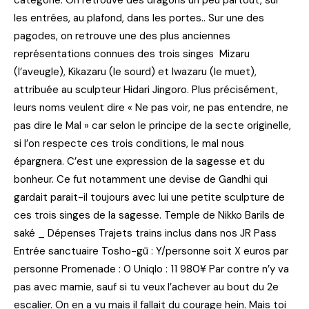
catégorie. On retrouve des dragons un peu partout, sur
les entrées, au plafond, dans les portes.. Sur une des
pagodes, on retrouve une des plus anciennes
représentations connues des trois singes Mizaru
(l’aveugle), Kikazaru (le sourd) et Iwazaru (le muet),
attribuée au sculpteur Hidari Jingoro. Plus précisément,
leurs noms veulent dire « Ne pas voir, ne pas entendre, ne
pas dire le Mal » car selon le principe de la secte originelle,
si l’on respecte ces trois conditions, le mal nous
épargnera. C’est une expression de la sagesse et du
bonheur. Ce fut notamment une devise de Gandhi qui
gardait parait-il toujours avec lui une petite sculpture de
ces trois singes de la sagesse. Temple de Nikko Barils de
saké _ Dépenses Trajets trains inclus dans nos JR Pass
Entrée sanctuaire Tosho-gū : Y/personne soit X euros par
personne Promenade : 0 Uniqlo : 11 980¥ Par contre n’y va
pas avec mamie, sauf si tu veux l’achever au bout du 2e
escalier. On en a vu mais il fallait du courage hein. Mais toi