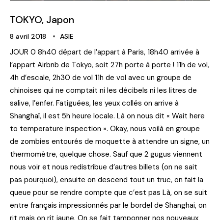
TOKYO, Japon
8 avril 2018
ASIE
JOUR 0 8h40 départ de l’appart à Paris, 18h40 arrivée à
l’appart Airbnb de Tokyo, soit 27h porte à porte ! 11h de vol,
4h d’escale, 2h30 de vol 11h de vol avec un groupe de
chinoises qui ne comptait ni les décibels ni les litres de
salive, l’enfer. Fatiguées, les yeux collés on arrive à
Shanghaï, il est 5h heure locale. Là on nous dit « Wait here
to temperature inspection ». Okay, nous voilà en groupe
de zombies entourés de moquette à attendre un signe, un
thermomètre, quelque chose. Sauf que 2 gugus viennent
nous voir et nous redistribue d’autres billets (on ne sait
pas pourquoi), ensuite on descend tout un truc, on fait la
queue pour se rendre compte que c’est pas Là, on se suit
entre français impressionnés par le bordel de Shanghai, on
rit mais on rit jaune. On se fait tamponner nos nouveaux