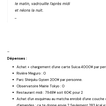
le matin, vadrouille l’après midi
et néons la nuit.
_
_
Dépenses :
¥
Achat + chargement d’une carte Suica:4000
par pe
Rivière Meguro : 0
¥
Parc Shinjuku Gyoen 200
par personne.
Observatoire Mairie Tokyo : 0
¥
Restaurant midi : 7948
soit 60€ pour 2
Achat d’un esquimau au matcha enrobé d’une couche d
d’amandes : ça te donne envie ? Seulement 283 kcal e