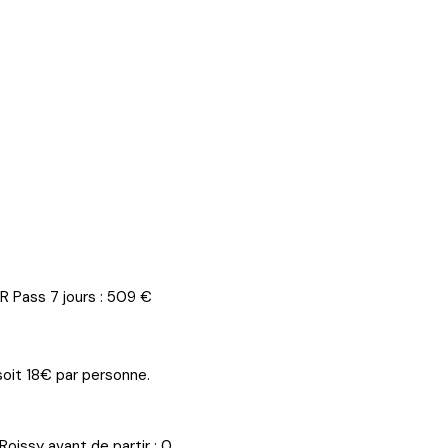
JR Pass 7 jours : 509 €
soit 18€ par personne.
issy avant de partir : 0