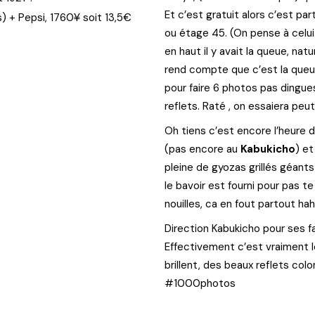
Et c’est gratuit alors c’est pa
¥
s) + Pepsi, 1760
soit 13,5€
ou étage 45. (On pense à celui 
en haut il y avait la queue, na
rend compte que c’est la queue
pour faire 6 photos pas dingues
reflets. Raté , on essaiera peut 
Oh tiens c’est encore l’heure 
(pas encore au
Kabukicho
) et
pleine de gyozas grillés géants
le bavoir est fourni pour pas te
nouilles, ca en fout partout ha
Direction Kabukicho pour ses f
Effectivement c’est vraiment 
brillent, des beaux reflets col
#1000photos