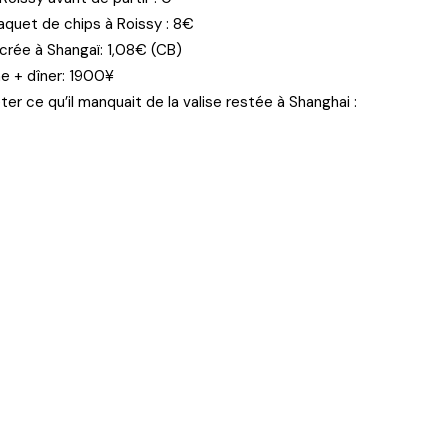
paquet de chips à Roissy : 8€
ucrée à Shangaï: 1,08€ (CB)
e + dîner: 1900¥
r ce qu’il manquait de la valise restée à Shanghai :