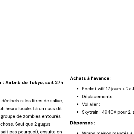
_
Achats à l’avance:
rt Airbnb de Tokyo, soit 27h
Pocket wifi 17 jours + 2x 
Déplacements :
écibels ni les litres de salive,
Vol aller :
t 5h heure locale. Là on nous dit
Skytrain : 4940¥ pour 2, 
en groupe de zombies entourés
Dépenses :
 chose. Sauf que 2 gugus
 sait pas pourquoi), ensuite on
Wraps maison mangés à Ro