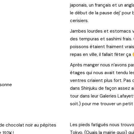
japonais, un français et un ang
le début de la pause dej’ pour 
cerisiers.
Jambes lourdes et estomacs vi
des tempuras et sashimi frais.
poissons étaient fraiment vrais.
repas en ville, il fallait fêter ça
Après manger nous n’avons pas r
étages qui nous avait tendu le
ventres criaient plus fort. Pas d
rsonne
dans Shinjuku de façon assez al
tour dans leur Galeries Lafaye
soit.) pour me trouver un petit 
Les pieds fatigués nous trouvo
e chocolat noir au pépites
Tokyo, (Ouais la mairie quoi) 
¥
t 192
!