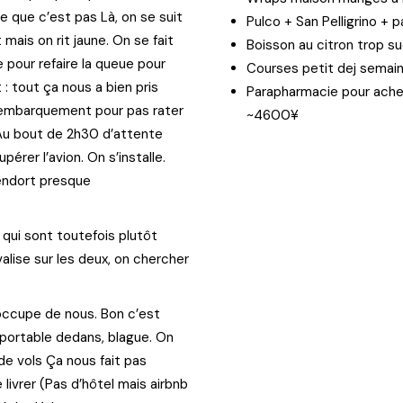
e que c’est pas Là, on se suit
Pulco + San Pelligrino + 
 mais on rit jaune. On se fait
Boisson au citron trop s
 pour refaire la queue pour
Courses petit dej semain
 : tout ça nous a bien pris
Parapharmacie pour achete
 d’embarquement pour pas rater
~4600¥
. Au bout de 2h30 d’attente
rer l’avion. On s’installe.
’endort presque
 qui sont toutefois plutôt
valise sur les deux, on chercher
occupe de nous. Bon c’est
e portable dedans, blague. On
de vols Ça nous fait pas
 livrer (Pas d’hôtel mais airbnb