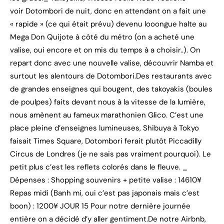
voir Dotombori de nuit, donc en attendant on a fait une
« rapide » (ce qui était prévu) devenu looongue halte au
Mega Don Quijote à côté du métro (on a acheté une
valise, oui encore et on mis du temps à a choisir..). On
repart donc avec une nouvelle valise, découvrir Namba et
surtout les alentours de Dotombori.Des restaurants avec
de grandes enseignes qui bougent, des takoyakis (boules
de poulpes) faits devant nous à la vitesse de la lumière,
nous amènent au fameux marathonien Glico. C’est une
place pleine d’enseignes lumineuses, Shibuya à Tokyo
faisait Times Square, Dotombori ferait plutôt Piccadilly
Circus de Londres (je ne sais pas vraiment pourquoi). Le
petit plus c’est les reflets colorés dans le fleuve. _
Dépenses : Shopping souvenirs + petite valise : 14610¥
Repas midi (Banh mi, oui c’est pas japonais mais c’est
boon) : 1200¥ JOUR 15 Pour notre dernière journée
entière on a décidé d’y aller gentiment.De notre Airbnb,