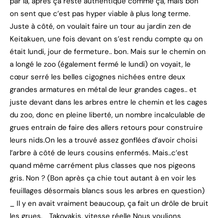
par là, après ça reste authentique comme ça, mais bon
on sent que c’est pas hyper viable à plus long terme.
Juste à côté, on voulait faire un tour au jardin zen de
Keitakuen, une fois devant on s’est rendu compte qu on
était lundi, jour de fermeture.. bon. Mais sur le chemin on
a longé le zoo (également fermé le lundi) on voyait, le
cœur serré les belles cigognes nichées entre deux
grandes armatures en métal de leur grandes cages.. et
juste devant dans les arbres entre le chemin et les cages
du zoo, donc en pleine liberté, un nombre incalculable de
grues entrain de faire des allers retours pour construire
leurs nids.On les a trouvé assez gonflées d’avoir choisi
l’arbre à côté de leurs cousins enfermés. Mais..c’est
quand même carrément plus classes que nos pigeons
gris. Non ? (Bon après ça chie tout autant à en voir les
feuillages désormais blancs sous les arbres en question)
_ Il y en avait vraiment beaucoup, ça fait un drôle de bruit
les grues._ Takoyakis, vitesse réelle Nous voulions