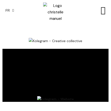
FR
EN