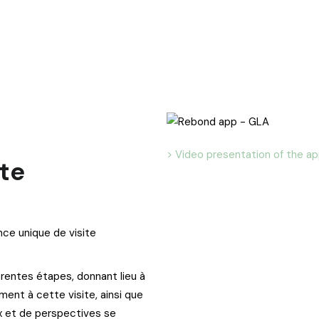
> Video presentation of the ap
te
nce unique de visite
érentes étapes, donnant lieu à
ment à cette visite, ainsi que
ix et de perspectives se